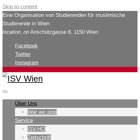
Skip to content
Eine Organisation von Studierenden für muslimische
Studierende in Wien
location_on
Anschützgasse 8, 1150 Wien
Facebook
Twitter
Instagram
Über Uns
Wer wir sind
Service
ISV-HQ
Zeitschrift